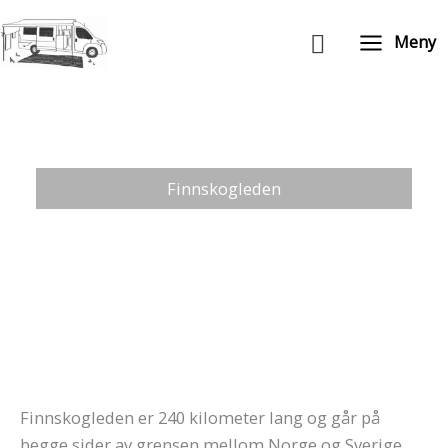
Hopp
Søk
rett
Meny
til
innholdet
Finnskogleden
Finnskogleden er 240 kilometer lang og går på
begge sider av grensen mellom Norge og Sverige.