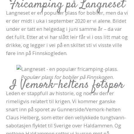
Fricamping på Langneset
Langneset er en populær plass for bobiler, men da vi
er der midt i uka i september 2020 er vi alene. Bildet
under er tatt en helgedag i juni samme år – da var
det fullt. Etter at vi har slått leir får vi i oss litt mat og
drikke, og legger i vei på en skiltet sti vi visste ville
føre inn på Finnskogleden.
Populær plass for bobiler på Finnskogen.
I Vemork-heltens fotspor
Leden er stappfull av historie, og noe av den er
rimeligvis relatert til krigen. Vi kommer ganske
snart inn på sporet av Gunnerside/Vemork-helten
Claus Helberg, som etter den vellykkede tungtvann-
sabotasjen flyktet til Sverige over Haldammen. Og
nettopp Haldammen setter vi kursen mot på