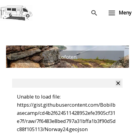
Hopp
rett
Søk
Meny
til
innholdet
Lofoten
Unable to load file:
https://gist.githubusercontent.com/Bobilb
asecamp/cd4b2f624511428952efe3905cf31
e7f/raw/7f6483e8bed797a31bffa1b3f90d5d
c88f105113/Norway24.geojson