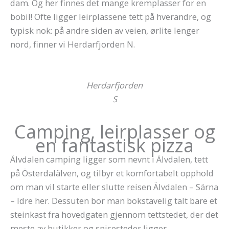
dam. Og her finnes det mange kremplasser for en
bobil! Ofte ligger leirplassene tett på hverandre, og
typisk nok: på andre siden av veien, ørlite lenger
nord, finner vi Herdarfjorden N.
Herdarfjorden
S
Camping, leirplasser og
en fantastisk pizza
Älvdalen camping ligger som nevnt i Älvdalen, tett
på Österdalälven, og tilbyr et komfortabelt opphold
om man vil starte eller slutte reisen Älvdalen – Särna
– Idre her. Dessuten bor man bokstavelig talt bare et
steinkast fra hovedgaten gjennom tettstedet, der det
meste av butikker og spisesteder ligger.