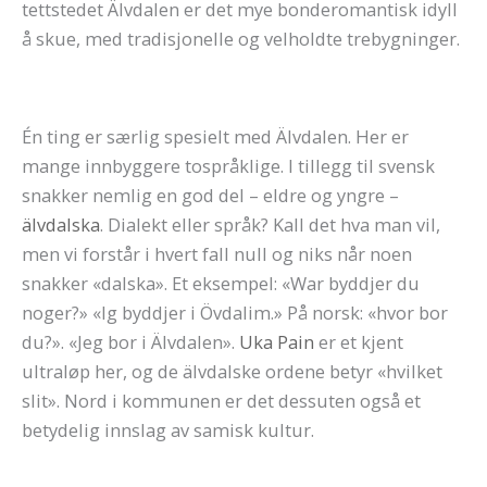
tettstedet Älvdalen er det mye bonderomantisk idyll
å skue, med tradisjonelle og velholdte trebygninger.
Én ting er særlig spesielt med Älvdalen. Her er
mange innbyggere tospråklige. I tillegg til svensk
snakker nemlig en god del – eldre og yngre –
älvdalska
. Dialekt eller språk? Kall det hva man vil,
men vi forstår i hvert fall null og niks når noen
snakker «dalska». Et eksempel: «War byddjer du
noger?» «Ig byddjer i Övdalim.» På norsk: «hvor bor
du?». «Jeg bor i Älvdalen».
Uka Pain
er et kjent
ultraløp her, og de älvdalske ordene betyr «hvilket
slit». Nord i kommunen er det dessuten også et
betydelig innslag av samisk kultur.