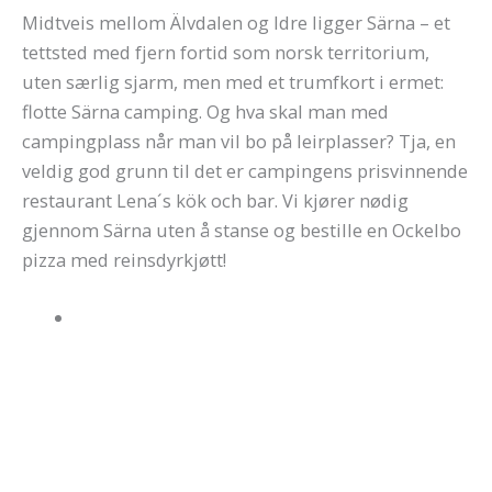
Midtveis mellom Älvdalen og Idre ligger Särna – et
tettsted med fjern fortid som norsk territorium,
uten særlig sjarm, men med et trumfkort i ermet:
flotte Särna camping. Og hva skal man med
campingplass når man vil bo på leirplasser? Tja, en
veldig god grunn til det er campingens prisvinnende
restaurant Lena´s kök och bar. Vi kjører nødig
gjennom Särna uten å stanse og bestille en Ockelbo
pizza med reinsdyrkjøtt!