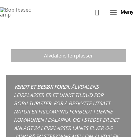
Hopp
Søk
rett
Meny
til
innholdet
Älvdalens leirplasser
VERDT ET BESØK FORDI:
ÄLVDALENS
LEIRPLASSER ER ET UNIKT TILBUD FOR
BOBILTURISTER. FOR Å BESKYTTE UTSATT
NATUR ER FRICAMPING FORBUDT I DENNE
KOMMUNEN I DALARNA, OG I STEDET ER DET
ANLAGT 24 LEIRPLASSER LANGS ELVER OG
VANN PÅ EN STREKNING MELLOM ÄLVDALEN