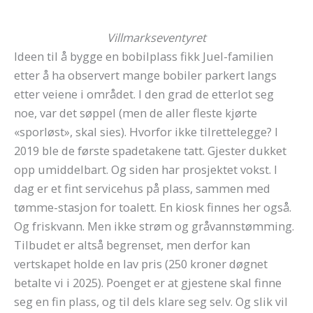
Villmarkseventyret
Ideen til å bygge en bobilplass fikk Juel-familien
etter å ha observert mange bobiler parkert langs
etter veiene i området. I den grad de etterlot seg
noe, var det søppel (men de aller fleste kjørte
«sporløst», skal sies). Hvorfor ikke tilrettelegge? I
2019 ble de første spadetakene tatt. Gjester dukket
opp umiddelbart. Og siden har prosjektet vokst. I
dag er et fint servicehus på plass, sammen med
tømme-stasjon for toalett. En kiosk finnes her også.
Og friskvann. Men ikke strøm og gråvannstømming.
Tilbudet er altså begrenset, men derfor kan
vertskapet holde en lav pris (250 kroner døgnet
betalte vi i 2025). Poenget er at gjestene skal finne
seg en fin plass, og til dels klare seg selv. Og slik vil