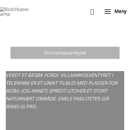
Hopp
Søk
rett
Meny
til
innholdet
Villmarkseventyret
V
ERDT ET BESØK FORDI: VILLMARKSEVENTYRET I
TELEMARK ER ET UNIKT TILBUD MED PLASSER FOR
BOBIL (OG ANNET) SPREDT UTOVER ET STORT
NATURNÆRT OMRÅDE. ENKLE FASILITETER GIR
RIMELIG PRIS.