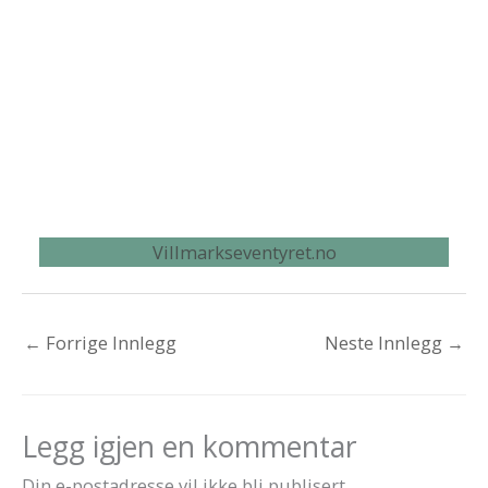
Villmarkseventyret.no
←
Forrige Innlegg
Neste Innlegg
→
Legg igjen en kommentar
Din e-postadresse vil ikke bli publisert.