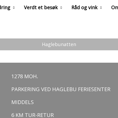
ring
Verdt et besøk
Råd og vink
Om
Haglebunatten
1278 MOH.
PARKERING VED HAGLEBU FERIESENTER
MIDDELS
6 KM TUR-RETUR