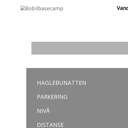
Hopp
Vand
rett
til
innholdet
HAGLEBUNATTEN
PARKERING
NIVÅ
DISTANSE