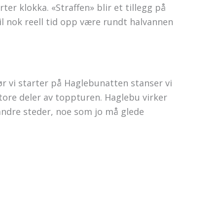
er klokka. «Straffen» blir et tillegg på
l nok reell tid opp være rundt halvannen
ør vi starter på Haglebunatten stanser vi
store deler av toppturen. Haglebu virker
 andre steder, noe som jo må glede