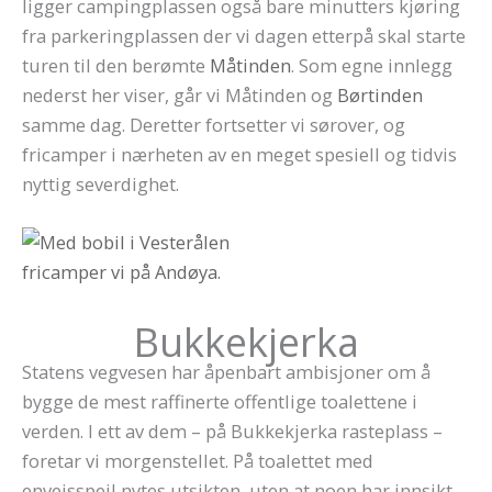
ligger campingplassen også bare minutters kjøring
fra parkeringplassen der vi dagen etterpå skal starte
turen til den berømte
Måtinden
. Som egne innlegg
nederst her viser, går vi Måtinden og
Børtinden
samme dag. Deretter fortsetter vi sørover, og
fricamper i nærheten av en meget spesiell og tidvis
nyttig severdighet.
Bukkekjerka
Statens vegvesen har åpenbart ambisjoner om å
bygge de mest raffinerte offentlige toalettene i
verden. I ett av dem – på Bukkekjerka rasteplass –
foretar vi morgenstellet. På toalettet med
enveisspeil nytes utsikten, uten at noen har innsikt.