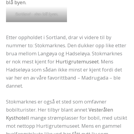
Sortland – den blå byen.
Etter oppholdet i Sortland, drar vi videre til by
nummer to: Stokmarknes. Den dukker opp like etter
brua mellom Langøya og Hadseløya. Stokmarknes
er nok mest kjent for
Hurtigrutemuseet
. Mens
Hadseløya som sådan ikke minst er kjent fordi det
var her en av våre favorittband – Madrugada – ble
dannet.
Stokmarknes er også et sted som omfavner
bobilturister. Her tilbyr blant annet
Vesterålen
Kysthotell
mange strømplasser for bobil, med utsikt
mot nettopp Hurtigrutemuseet. Mens en gammel
hvalfangstskute like ved har fått nytt liv som