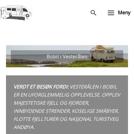
Hopp
rett
Søk
Meny
til
innholdet
Bobil i Vesterålen
VERDT ET BESØK FORDI:
VESTERÅLEN I BOBIL
ER EN UFORGLEMMELIG OPPLEVELSE. OPPLEV
MAJESTETISKE FJELL OG FJORDER,
INNBYDENDE STRENDER, KOSELIGE SMÅBYER,
FLOTTE FJELLTURER OG NASJONAL TURISTVEG
ANDØYA.