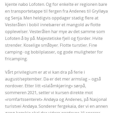
kjente nabo Lofoten. Og for enkelte er regionen bare
en transportetappe til fergen fra Andenes til Grylløya
og Senja. Men heldigvis oppdager stadig flere at
Vesterålen i bobil innebærer et mangold av flotte
opplevelser. Vesterålen har mye av det samme som
Lofoten å by på. Majestetiske fjell og fjorder. Hvite
strender. Koselige småbyer. Flotte turstier. Fine
camping- og bobilplasser, og gode muligheter for
fricamping.
Vårt privilegium er at vi kan dra på ferie i
august/september. Da er det mer armslag – også
nordover. Etter litt «slalåmkjøring» sørpå,
sommeren 2021, setter vi kursen direkte mot
«romfartssenteret» Andøya og Andenes, på Nasjonal
turistvei Andøya. Sonderer fergekaia, der vi en annen
gang kanskje skal dra videre nordover. Vi sperrer