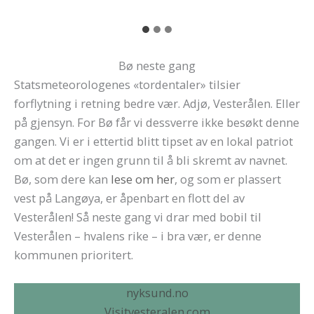
Bø neste gang
Statsmeteorologenes «tordentaler» tilsier
forflytning i retning bedre vær. Adjø, Vesterålen. Eller
på gjensyn. For Bø får vi dessverre ikke besøkt denne
gangen. Vi er i ettertid blitt tipset av en lokal patriot
om at det er ingen grunn til å bli skremt av navnet.
Bø, som dere kan
lese om her
, og som er plassert
vest på Langøya, er åpenbart en flott del av
Vesterålen! Så neste gang vi drar med bobil til
Vesterålen – hvalens rike – i bra vær, er denne
kommunen prioritert.
nyksund.no
Visitvesteralen.com