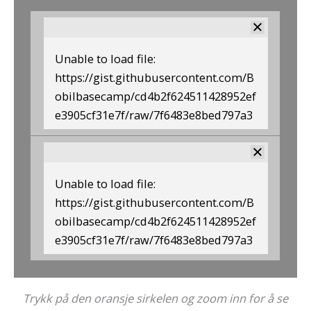
Unable to load file:
https://gist.githubusercontent.com/B
obilbasecamp/cd4b2f624511428952ef
e3905cf31e7f/raw/7f6483e8bed797a3
1bffa1b3f90d5dc88f105113/Norway24
.geojson
Unable to load file:
https://gist.githubusercontent.com/B
obilbasecamp/cd4b2f624511428952ef
e3905cf31e7f/raw/7f6483e8bed797a3
1bffa1b3f90d5dc88f105113/Norway24
.geojson
Trykk på den oransje sirkelen og zoom inn for å se