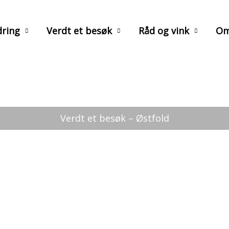
ring
Verdt et besøk
Råd og vink
Om
Verdt et besøk – Østfold